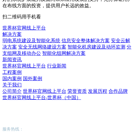
在布线方面的投资，提供用户长远的效益。
扫二维码用手机看
世界杯官网线上平台
解决方案
弱电系统建设及智能化系统
信息安全整体解决方案
安全云解
决方案
安全无线网络建设方案
智能化机房建设及动环监测
分
支组网及移动办公
智能化组网解决方案
新闻资讯
世界杯官网线上平台
行业新闻
工程案例
国内案例
国外案例
关于我们
公司简介
世界杯官网线上平台
荣誉资质
发展历程
合作品牌
世界杯官网线上平台-世界杯（中国）
世界杯官网线上平台-世界杯（中国）
服务热线：